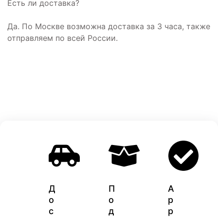
Есть ли доставка?
Да. По Москве возможна доставка за 3 часа, также
отправляем по всей России.
Д
П
A
о
о
p
с
д
p