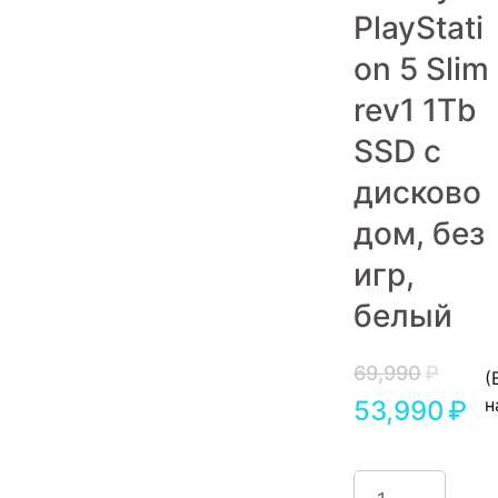
PlayStati
Игровые приставки
on 5 Slim
Аксессуары
rev1 1Tb
Dyson
SSD с
дисково
дом, без
игр,
белый
69,990
₽
(
н
53,990
₽