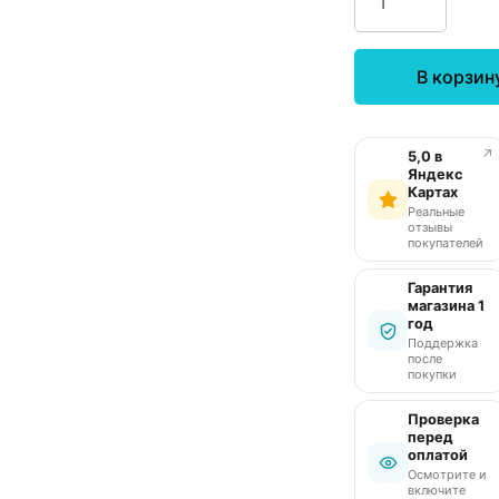
В корзин
↗
5,0 в
Яндекс
Картах
Реальные
отзывы
покупателей
Гарантия
магазина 1
год
Поддержка
после
покупки
Проверка
перед
оплатой
Осмотрите и
включите