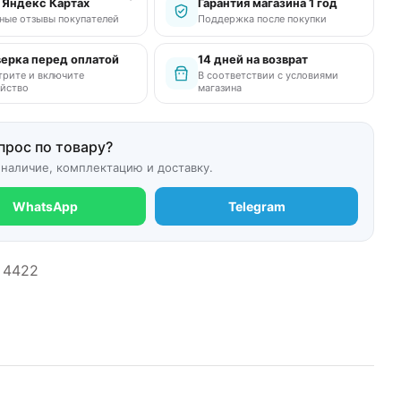
в Яндекс Картах
Гарантия магазина 1 год
ные отзывы покупателей
Поддержка после покупки
ерка перед оплатой
14 дней на возврат
рите и включите
В соответствии с условиями
йство
магазина
прос по товару?
 наличие, комплектацию и доставку.
WhatsApp
Telegram
4422