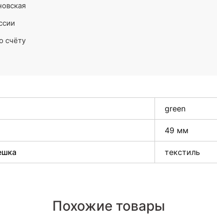
новская
ссии
о счёту
green
49 мм
ешка
текстиль
Похожие товары