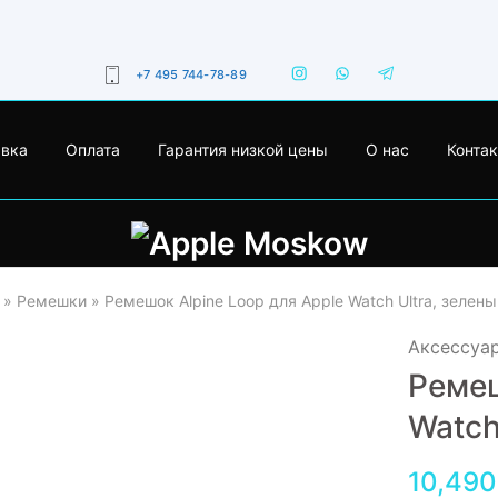
+7 495 744-78-89
авка
Оплата
Гарантия низкой цены
О нас
Конта
»
Ремешки
»
Ремешок Alpine Loop для Apple Watch Ultra, зелены
Аксессуа
Ремеш
Watch
10,490