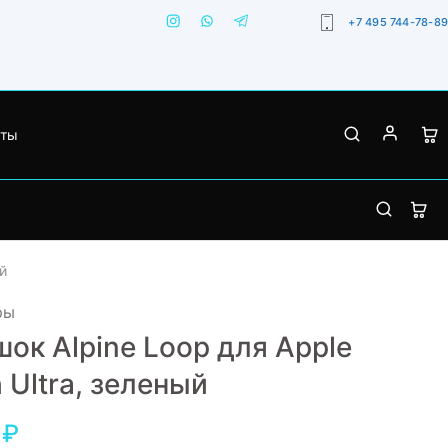
+7 495 744-78-89
кты
й
ры
ок Alpine Loop для Apple
 Ultra, зеленый
₽