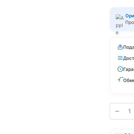
Ори
Про
Пода
Дост
Гара
Обме