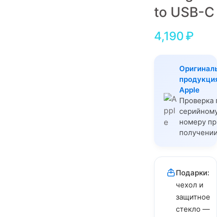
to USB-C
Игровые приставки
Аксессуары
4,190
₽
Dyson
Оригинал
продукци
Apple
Проверка 
серийном
номеру пр
получени
Подарки:
чехол и
защитное
стекло —