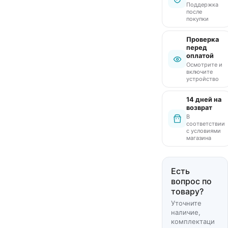
Поддержка
после
покупки
Проверка
перед
оплатой
Осмотрите и
включите
устройство
14 дней на
возврат
В
соответствии
с условиями
магазина
Есть
вопрос по
товару?
Уточните
наличие,
комплектаци