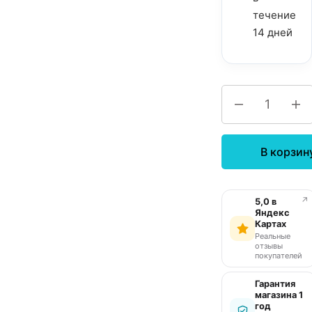
течение
14 дней
В корзин
↗
5,0 в
Яндекс
Картах
Реальные
отзывы
покупателей
Гарантия
магазина 1
год