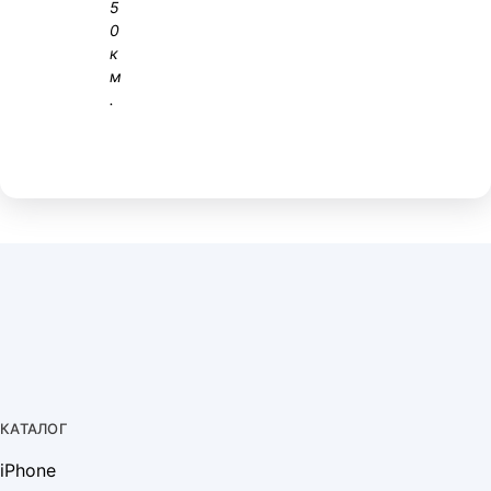
5
0
к
м
.
КАТАЛОГ
iPhone