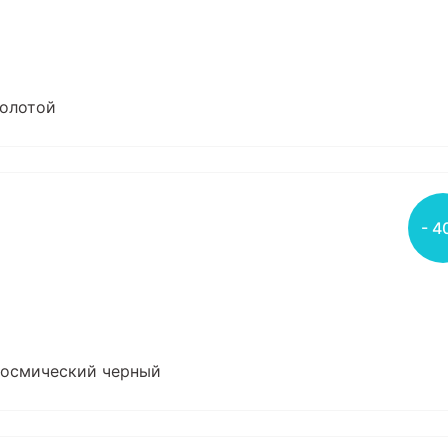
золотой
- 4
, космический черный