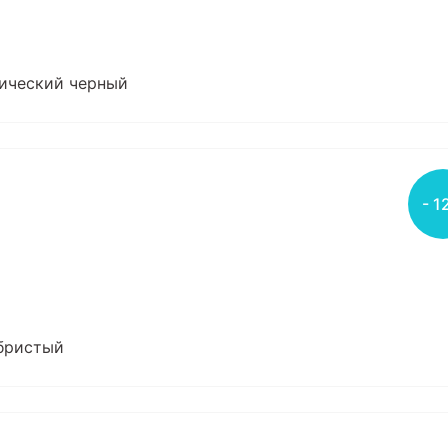
смический черный
- 1
ебристый