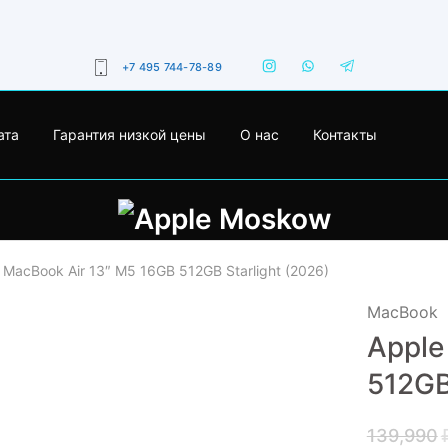
+7 495 744-78-89
ата
Гарантия низкой цены
О нас
Контакты
 MacBook Air 13″ M5 16GB 512GB Starlight (2026)
MacBook
Apple
- 29%
512GB
139,990