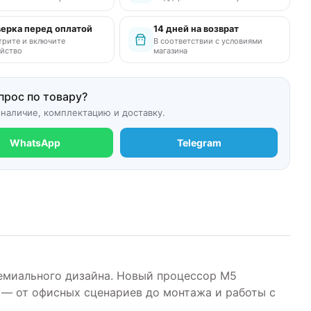
ерка перед оплатой
14 дней на возврат
рите и включите
В соответствии с условиями
йство
магазина
прос по товару?
 наличие, комплектацию и доставку.
WhatsApp
Telegram
премиального дизайна. Новый процессор M5
 — от офисных сценариев до монтажа и работы с