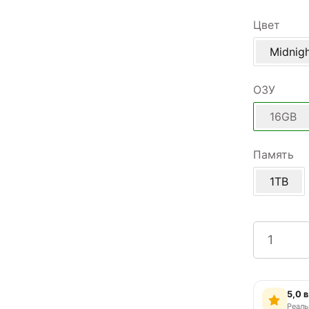
Цвет
Midnig
ОЗУ
16GB
Память
1TB
5,0 
Реаль