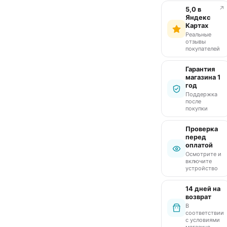
↗
5,0 в
Яндекс
Картах
Реальные
отзывы
покупателей
Гарантия
магазина 1
год
Поддержка
после
покупки
Проверка
перед
оплатой
Осмотрите и
включите
устройство
14 дней на
возврат
В
соответствии
с условиями