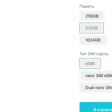
Память
256GB
512GB
1024GB
Тип SIM-карты
eSIM
nano SIM eSI
Dual nano SI
В корзин