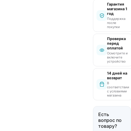
Гарантия
магазина 1
год
Поддержка
после
покупки
Проверка
перед
оплатой
Осмотрите и
включите
устройство
14 дней на
возврат
В
соответствии
с условиями
магазина
Есть
вопрос по
товару?