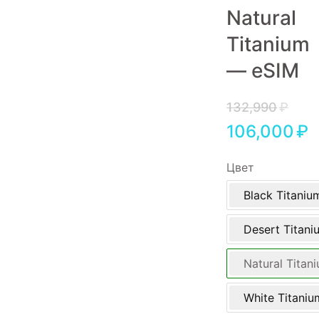
Natural
Игровые приставки
Titanium
Аксессуары
— eSIM
Dyson
132,990
₽
106,000
₽
Цвет
Black Titaniu
Desert Titani
Natural Titan
White Titaniu