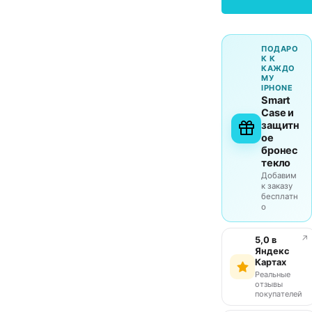
ПОДАРО
К К
КАЖДО
МУ
IPHONE
Smart
Case и
защитн
ое
бронес
текло
Добавим
к заказу
бесплатн
о
↗
5,0 в
Яндекс
Картах
Реальные
отзывы
покупателей