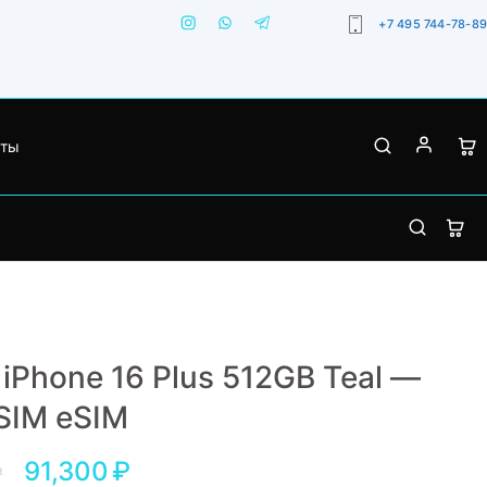
+7 495 744-78-89
кты
 iPhone 16 Plus 512GB Teal —
SIM eSIM
91,300
₽
₽