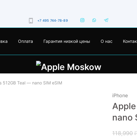
+7 495 744-78-89
авка
Оплата
Гарантия низкой цены
О нас
Конта
us 512GB Teal — nano SIM eSIM
iPhone
Apple
- 23%
nano 
118,990