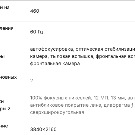
й на
460
ления
60 Гц
автофокусировка
,
оптическая стабилизац
ры
камера
,
тыловая вспышка
,
фронтальная в
фронтальная камера
сновных
2
100% фокусных пикселей, 12 МП, 13 мм, ав
ки
антибликовое покрытие линз, диафрагма ƒ /
ры 2
сверхширокоугольная
ние
3840×2160