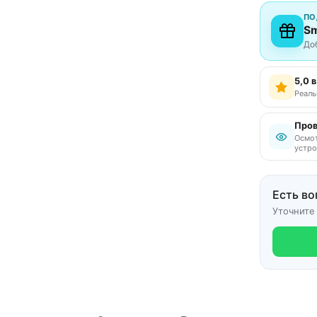
ПО
Sm
До
5,0 
Реаль
Пров
Осмот
устро
Есть во
Уточните