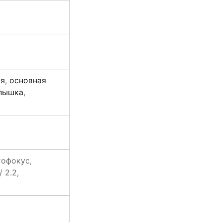
ия
,
основная
спышка
,
тофокус,
 2.2,