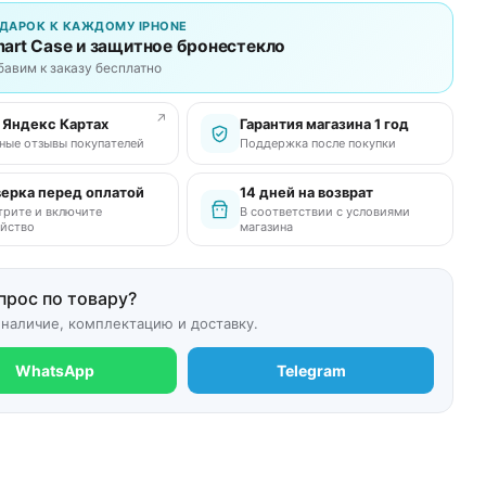
ДАРОК К КАЖДОМУ IPHONE
art Case и защитное бронестекло
бавим к заказу бесплатно
↗
в Яндекс Картах
Гарантия магазина 1 год
ные отзывы покупателей
Поддержка после покупки
ерка перед оплатой
14 дней на возврат
рите и включите
В соответствии с условиями
йство
магазина
прос по товару?
 наличие, комплектацию и доставку.
WhatsApp
Telegram