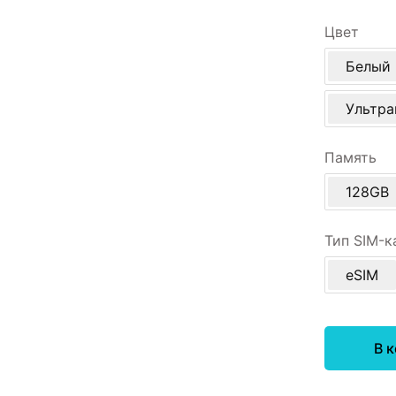
Цвет
Белый
Ультр
Память
128GB
Тип SIM-к
eSIM
В 