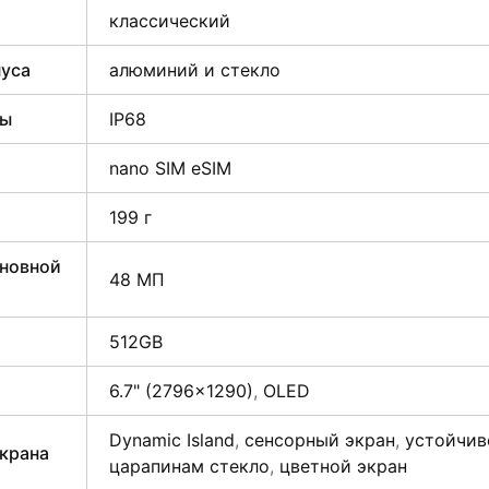
классический
пуса
алюминий и стекло
ты
IP68
nano SIM eSIM
199 г
сновной
48 МП
512GB
6.7" (2796×1290)
,
OLED
Dynamic Island
,
сенсорный экран
,
устойчив
крана
царапинам стекло
,
цветной экран