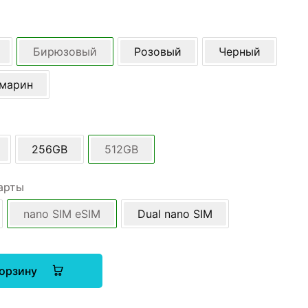
Бирюзовый
Розовый
Черный
амарин
256GB
512GB
арты
nano SIM eSIM
Dual nano SIM
корзину