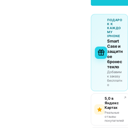
ПОДАРО
К К
КАЖДО
МУ
IPHONE
Smart
Case и
защитн
ое
бронес
текло
Добавим
к заказу
бесплатн
о
↗
5,0 в
Яндекс
Картах
Реальные
отзывы
покупателей