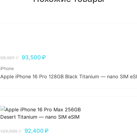
93,500
₽
96,001
₽
iPhone
Apple iPhone 16 Pro 128GB Black Titanium — nano SIM eS
92,400
₽
129,990
₽