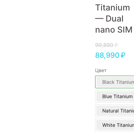
Titanium
Игровые приставки
— Dual
Аксессуары
nano SIM
Dyson
99,890
₽
88,990
₽
Цвет
Black Titaniu
Blue Titanium
Natural Titan
White Titaniu