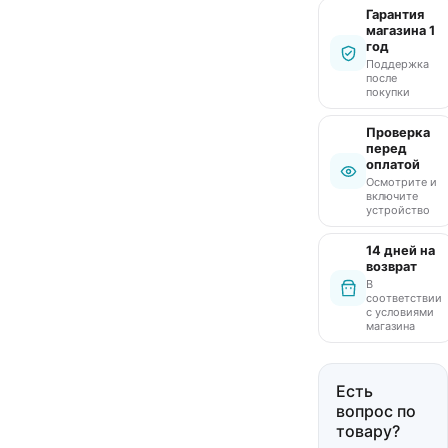
Гарантия
магазина 1
год
Поддержка
после
покупки
Проверка
перед
оплатой
Осмотрите и
включите
устройство
14 дней на
возврат
В
соответствии
с условиями
магазина
Есть
вопрос по
товару?