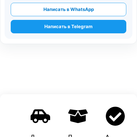
Написать в WhatsApp
Написать в Telegram
Д
П
A