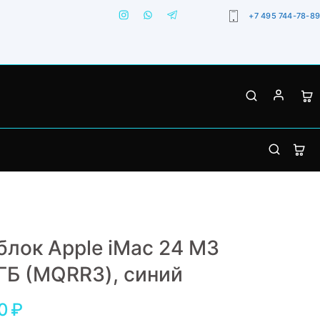
+7 495 744-78-89
лок Apple iMac 24 M3
ГБ (MQRR3), синий
0
₽