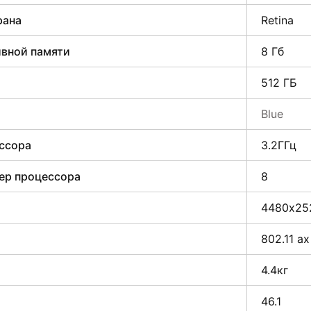
рана
Retina
вной памяти
8 Гб
512 ГБ
Blue
ссора
3.2ГГц
ер процессора
8
4480х25
802.11 ax
4.4кг
46.1