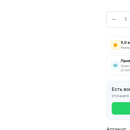
5,0 
Реаль
Пров
Осмот
устро
Есть во
Уточните
Артикул: