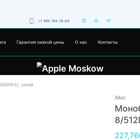
+7 495 744-78-89
ата
Гарантия низкой цены
О нас
Контакты
 (MQRR3), синий
iMac
Моноб
8/512
227,76