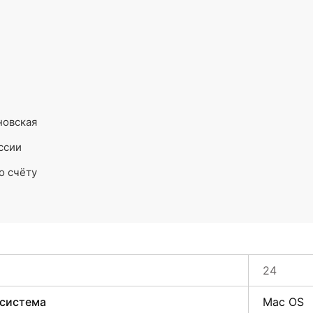
новская
ссии
о счёту
24
 система
Mac OS