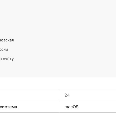
новская
ссии
о счёту
24
 система
macOS