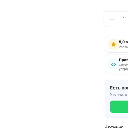
5,0 
Реаль
Пров
Осмот
устро
Есть во
Уточните
Артикул: