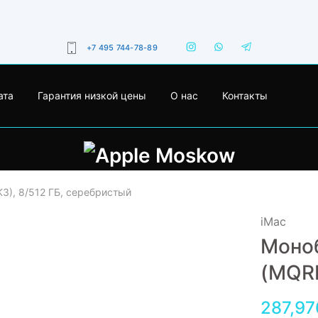
+7 495 744-78-89
ата
Гарантия низкой цены
О нас
Контакты
3), 8/512 ГБ, серебристый
iMac
Моноб
(MQRK
287,97