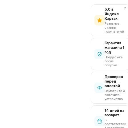
↗
5,0 в
Яндекс
Картах
Реальные
отзывы
покупателей
Гарантия
магазина 1
год
Поддержка
после
покупки
Проверка
перед
оплатой
Осмотрите и
включите
устройство
14 дней на
возврат
В
соответствии