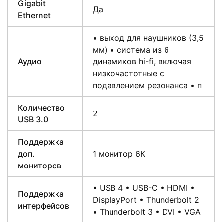
Gigabit
Да
Ethernet
• выход для наушников (3,5
мм) • система из 6
Аудио
динамиков hi-fi, включая
низкочастотные с
подавлением резонанса • п
Количество
2
USB 3.0
Поддержка
доп.
1 монитор 6К
мониторов
• USB 4 • USB-C • HDMI •
Поддержка
DisplayPort • Thunderbolt 2
интерфейсов
• Thunderbolt 3 • DVI • VGA