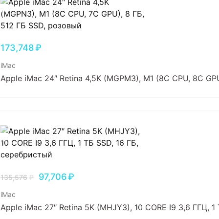
173,748
₽
iMac
Apple iMac 24″ Retina 4,5K (MGPM3), M1 (8C CPU, 8C GP
97,706
₽
135,576
₽
iMac
Apple iMac 27″ Retina 5K (MHJY3), 10 CORE I9 3,6 ГГЦ, 