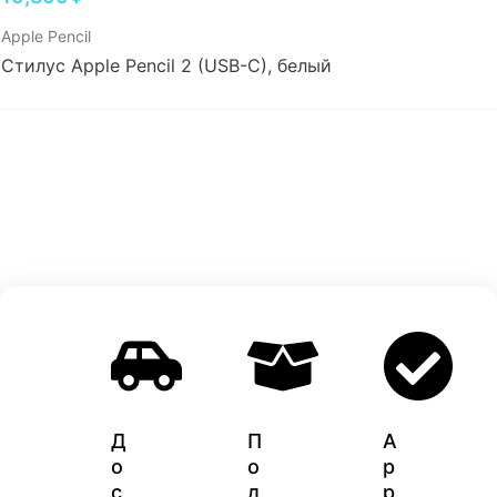
Apple Pencil
Стилус Apple Pencil 2 (USB-C), белый
Д
П
A
о
о
p
с
д
p