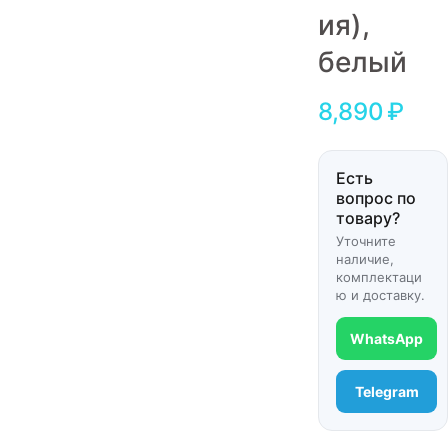
ия),
Игровые приставки
белый
Аксессуары
Dyson
8,890
₽
Есть
вопрос по
товару?
Уточните
наличие,
комплектаци
ю и доставку.
WhatsApp
Telegram