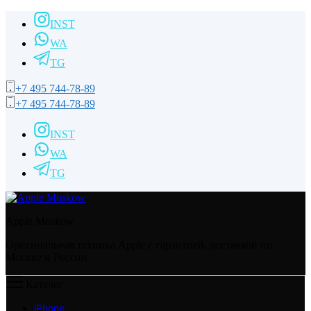
INST
WA
TG
+7 495 744-78-89
+7 495 744-78-89
INST
WA
TG
Apple Moskow
Оригинальная техника Apple с гарантией, доставкой по
Москве и России
Каталог
iPhone